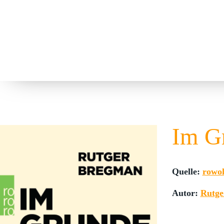
Im G
Quelle:
rowo
Autor:
Rutge