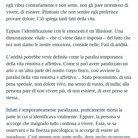
egli vibra contrariamente e non sente, non gli pare nemmeno di
vivere, di esistere. Piuttosto che non sentire egli preferisce
provare dolore. Ciò spiega tanti fatti della vita.
Eppure l’identificazione con le emozioni è un’illusione. Una
dimostrazione vitale – che ci viene data e imposta – del fatto che
noi non siamo le nostre emozioni, consiste nelle: Fasi di aridità.
L’aridità potrebbe venir definita come la paralisi temporanea
della vita emotiva e affettiva. Come si può avere paralizzato un
arto o un’altra parte del nostro corpo fisico, così avviene la
paralisi della vita emotiva e affettiva… Stato penosissimo, di una
pena speciale, non dolore vivo, ma senso di vuoto, di nulla; alla
persona pare di non vivere più, di non esistere, di aver perso se
stessa..
Infatti è temporaneamente paralizzata, praticamente morta la
parte in cui si identificava vitalmente. Eppure, la persona si
accorge che malgrado tutto continua a vivere. Essa, se sa
osservarsi e ha finezza psicologica, si accorge di essere un
paradosso. Cioè mentre non sente nulla, deve anche riconoscere